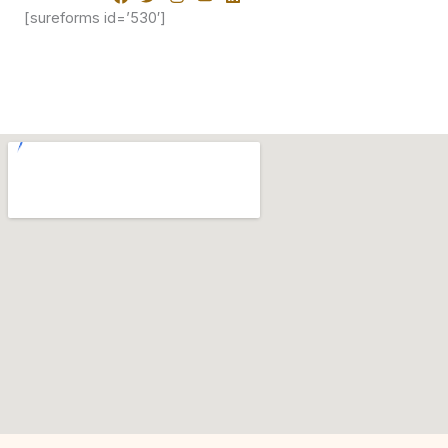
[sureforms id=’530′]