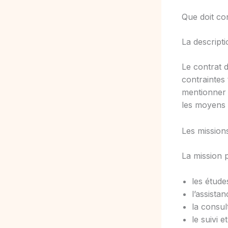
Que doit co
La descripti
Le contrat d
contraintes 
mentionner 
les moyens 
Les mission
La mission p
les étude
l’assista
la consul
le suivi e