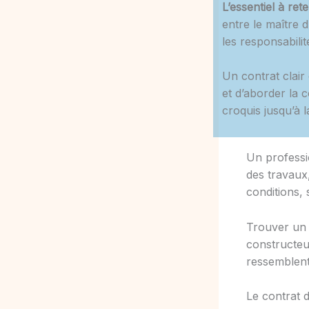
L’essentiel à rete
entre le maître d
les responsabilit
Un contrat clair
et d’aborder la 
croquis jusqu’à 
Un professi
des travaux,
conditions,
Trouver u
constructeu
ressemblent,
Le contrat d