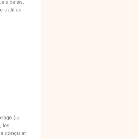
els délais,
e outil de
vrage
(le
, les
era conçu et