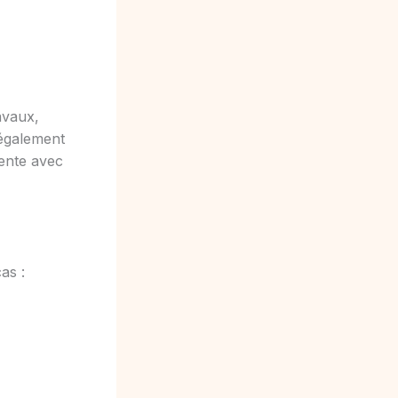
avaux,
 également
rente avec
as :