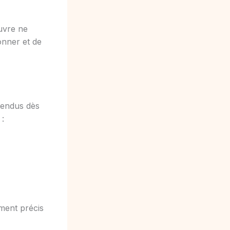
uvre ne
onner et de
ntendus dès
 :
mment précis