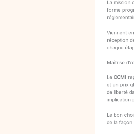
La mission 
forme progr
réglementai
Viennent ens
réception d
chaque étap
Maîtrise d’
Le
CCMI
rep
et un prix 
de liberté 
implication
Le bon choi
de la façon