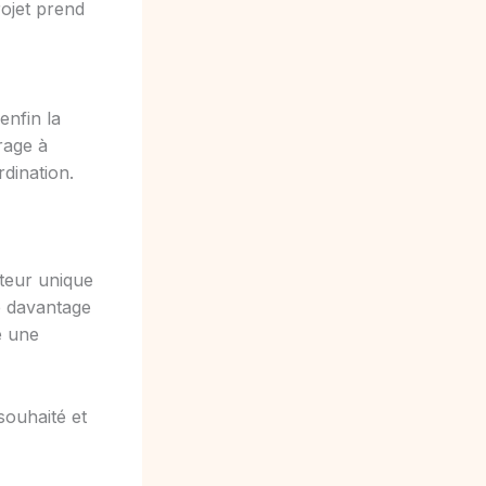
ojet prend
enfin la
rage à
dination.
uteur unique
e davantage
e une
souhaité et