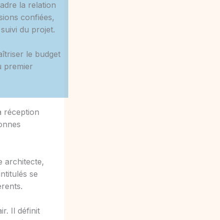
dre la relation
ssions confiées,
suivi du projet.
îtriser le budget
u premier
a réception
bonnes
e architecte,
ntitulés se
érents.
 Il définit