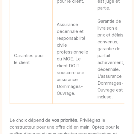
pour le client.
est juge et
partie.
Garantie de
Assurance
livraison à
décennale et
prix et délais
responsabilité
convenus,
civile
garantie de
professionnelle
Garanties pour
parfait
du MOE. Le
le client
achèvement,
client DOIT
décennale.
souscrire une
L’assurance
assurance
Dommages-
Dommages-
Ouvrage est
Ouvrage.
incluse.
Le choix dépend de
vos priorités
. Privilégiez le
constructeur pour une offre clé en main. Optez pour le
maître d’œuvre si vous souhaitez personnalisation et